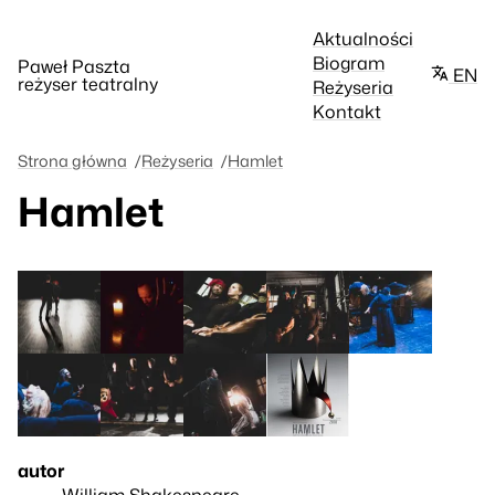
Aktualności
Biogram
Paweł Paszta
EN
reżyser teatralny
Reżyseria
Kontakt
Strona główna
Reżyseria
Hamlet
Hamlet
autor
William Shakespeare