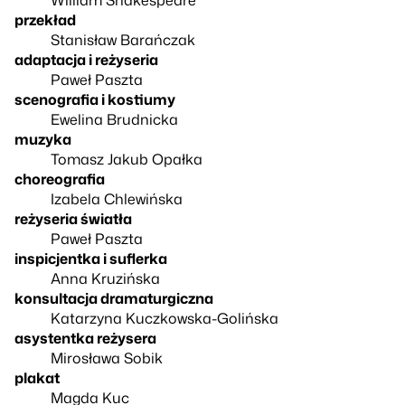
przekład
Stanisław Barańczak
adaptacja i reżyseria
Paweł Paszta
scenografia i kostiumy
Ewelina Brudnicka
muzyka
Tomasz Jakub Opałka
choreografia
Izabela Chlewińska
reżyseria światła
Paweł Paszta
inspicjentka i suflerka
Anna Kruzińska
konsultacja dramaturgiczna
Katarzyna Kuczkowska-Golińska
asystentka reżysera
Mirosława Sobik
plakat
Magda Kuc