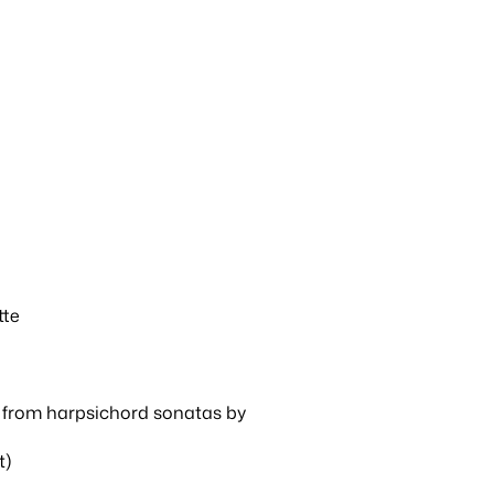
tte
d from harpsichord sonatas by
t)