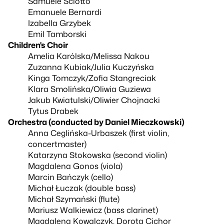
Samuele Sciotto
Emanuele Bernardi
Izabella Grzybek
Emil Tamborski
Children's Choir
Amelia Karólska/Melissa Nakou
Zuzanna Kubiak/Julia Kuczyńska
Kinga Tomczyk/Zofia Stangreciak
Klara Smolińska/Oliwia Guziewa
Jakub Kwiatulski/Oliwier Chojnacki
Tytus Drabek
Orchestra (conducted by Daniel Mieczkowski)
Anna Ceglińska-Urbaszek (first violin,
concertmaster)
Katarzyna Stokowska (second violin)
Magdalena Gonos (viola)
Marcin Bańczyk (cello)
Michał Łuczak (double bass)
Michał Szymański (flute)
Mariusz Walkiewicz (bass clarinet)
Magdalena Kowalczyk, Dorota Cichor