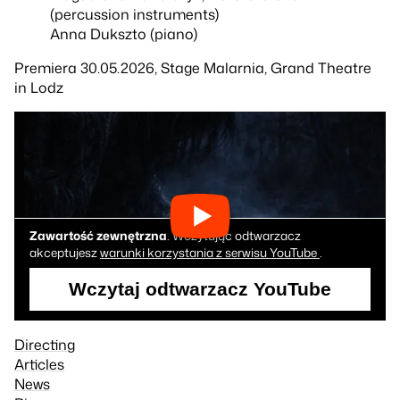
(percussion instruments)
Anna Dukszto (piano)
Premiera 30.05.2026, Stage Malarnia, Grand Theatre
in Lodz
Zawartość zewnętrzna
. Wczytując odtwarzacz
akceptujesz
warunki korzystania z serwisu YouTube
.
Wczytaj odtwarzacz YouTube
Directing
Articles
News