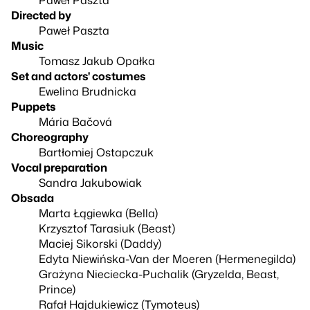
Directed by
Paweł Paszta
Music
Tomasz Jakub Opałka
Set and actors' costumes
Ewelina Brudnicka
Puppets
Mária Bačová
Choreography
Bartłomiej Ostapczuk
Vocal preparation
Sandra Jakubowiak
Obsada
Marta Łągiewka (Bella)
Krzysztof Tarasiuk (Beast)
Maciej Sikorski (Daddy)
Edyta Niewińska-Van der Moeren (Hermenegilda)
Grażyna Nieciecka-Puchalik (Gryzelda, Beast,
Prince)
Rafał Hajdukiewicz (Tymoteus)